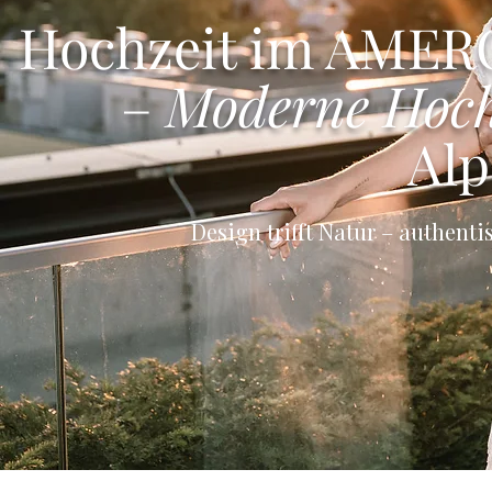
Hochzeit im AME
–
Moderne Hoch
Alp
Design trifft Natur – authentis