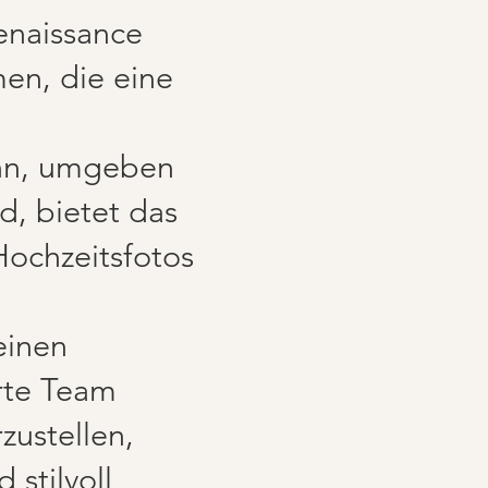
enaissance
men, die eine
nn, umgeben
, bietet das
Hochzeitsfotos
einen
erte Team
zustellen,
 stilvoll