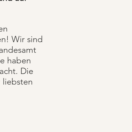
en
en! Wir sind
Standesamt
ee haben
acht. Die
 liebsten