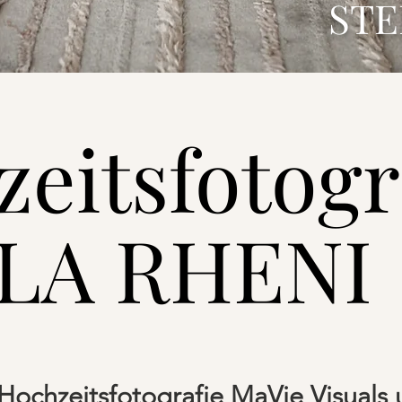
STE
eitsfotogr
LA RHENI
ochzeitsfotografie MaVie Visuals 