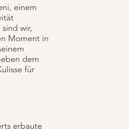
eni, einem
ität
 sind wir,
den Moment in
 seinem
t neben dem
ulisse für
rts erbaute