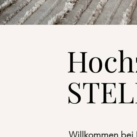
Hochz
STEL
Willkommen bei H