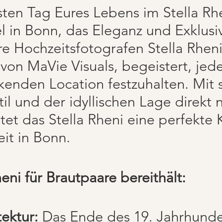
sten Tag Eures Lebens im Stella Rh
l in Bonn, das Eleganz und Exklusiv
ure Hochzeitsfotografen Stella Rheni
n von MaVie Visuals, begeistert, je
kenden Location festzuhalten. Mit
til und der idyllischen Lage direk
et das Stella Rheni eine perfekte K
it in Bonn.
eni für Brautpaare bereithält:
tektur:
Das Ende des 19. Jahrhunde