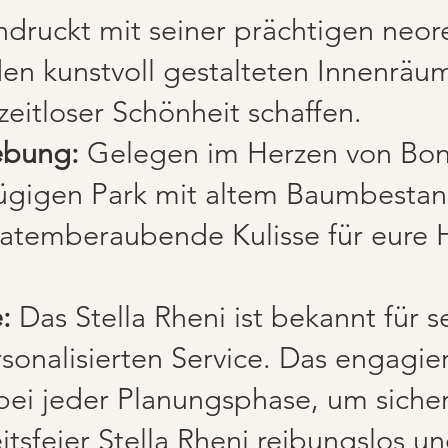
indruckt mit seiner prächtigen neor
den kunstvoll gestalteten Innenräu
eitloser Schönheit schaffen.
ebung:
Gelegen im Herzen von Bo
gigen Park mit altem Baumbestand
e atemberaubende Kulisse für eure 
:
Das Stella Rheni ist bekannt für s
rsonalisierten Service. Das engagi
bei jeder Planungsphase, um sicher
tsfeier Stella Rheni reibungslos und