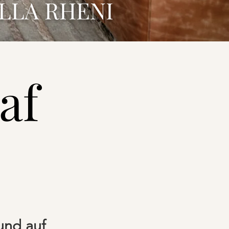
LLA RHENI
af
und auf