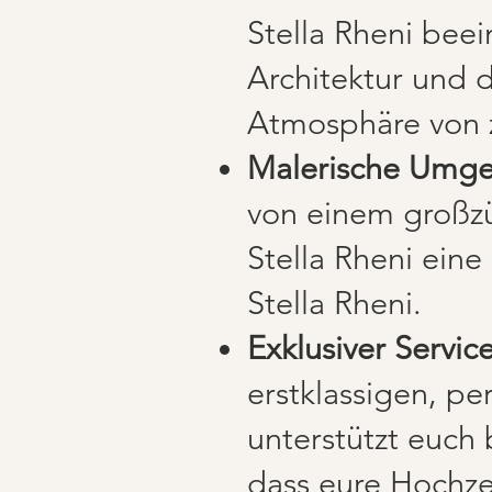
Stella Rheni bee
Architektur und 
Atmosphäre von z
Malerische Umg
von einem großzü
Stella Rheni ein
Stella Rheni.
Exklusiver Service
erstklassigen, pe
unterstützt euch 
dass eure Hochzei