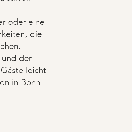
er oder eine
hkeiten, die
achen.
 und der
 Gäste leicht
ion in Bonn