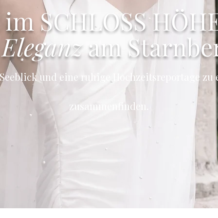
t im SCHLOSS HÖH
 Eleganz
am Starnber
, Seeblick und eine ruhige Hochzeitsreportage zu
zusammenfinden.