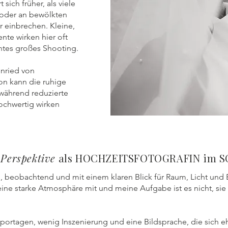
sich früher, als viele
 oder an bewölkten
 einbrechen. Kleine,
nte wirken hier oft
antes großes Shooting.
enried von
on kann die ruhige
 während reduzierte
ochwertig wirken
 Perspektive
als HOCHZEITSFOTOGRAFIN im 
g, beobachtend und mit einem klaren Blick für Raum, Licht und
ine starke Atmosphäre mit und meine Aufgabe ist es nicht, si
portagen, wenig Inszenierung und eine Bildsprache, die sich ehr