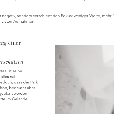
ht negativ, sondern verschiebt den Fokus: weniger Weite, mehr
nalsten Aufnahmen.
ung
einer
erschätzen
es ist seine
 alles nah
jedoch, dass der Park
chön, bedeutet aber
 geplant werden
rte im Gelände