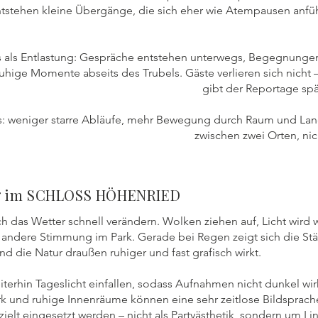
ntstehen kleine Übergänge, die sich eher wie Atempausen anfüh
s als Entlastung: Gespräche entstehen unterwegs, Begegnungen 
uhige Momente abseits des Trubels. Gäste verlieren sich nicht 
gibt der Reportage spä
s: weniger starre Abläufe, mehr Bewegung durch Raum und Lands
zwischen zwei Orten, nic
g
im SCHLOSS HÖHENRIED
h das Wetter schnell verändern. Wolken ziehen auf, Licht wird
ig andere Stimmung im Park. Gerade bei Regen zeigt sich die St
d die Natur draußen ruhiger und fast grafisch wirkt.
iterhin Tageslicht einfallen, sodass Aufnahmen nicht dunkel wi
k und ruhige Innenräume können eine sehr zeitlose Bildsprach
ielt eingesetzt werden – nicht als Partyästhetik, sondern um L