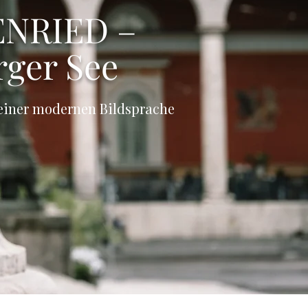
ENRIED –
ger See
 einer modernen Bildsprache