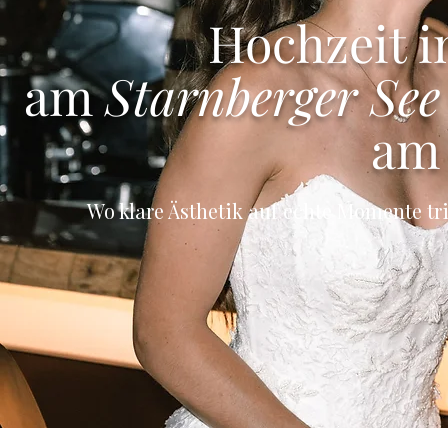
Hochzeit i
am
Starnberger See
am
Wo klare Ästhetik auf echte Momente trif