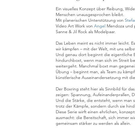
Ein visuelles Konzept über Reibung, Wid
Menschen unausgesprochen bleibt.
Mit planerischen Unterstützung von
Stefa
Video Art Work von
Angel
Mendoza und pe
Sanne & Jil Rock als Modelpaar.
Das Leben meint es nicht immer leicht. Es
wir kämpfen – mit der Welt, mit uns selb
Und genau dort beginnt die eigentliche
hindurchboxt, wenn man sich im Streit b
weitergeht. Manchmal boxt man gegenei
Übung – beginnt man, als Team zu kämpfen
künstlerische Auseinandersetzung mit d
Der Boxring steht hier als Sinnbild für da
zeigen: Spannung, Aufeinanderprallen, D
Und die Stärke, die entsteht, wenn man s
trotz der Kämpfe, sondern durch sie hind
Diese Serie wirft einen ehrlichen, konzept
ausmacht: die Bereitschaft, sich immer w
gemeinsam stärker zu werden als allein.