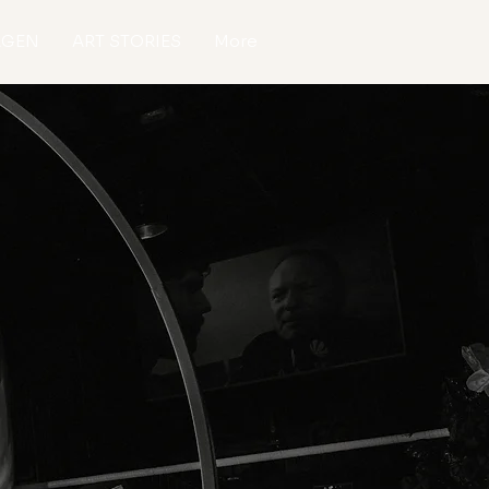
AGEN
ART STORIES
More