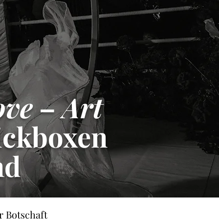
ove
–
Art
ickboxen
nd
r Botschaft