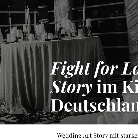
Fight for L
Story
im K
Deutschla
Wedding Art Story mit starke