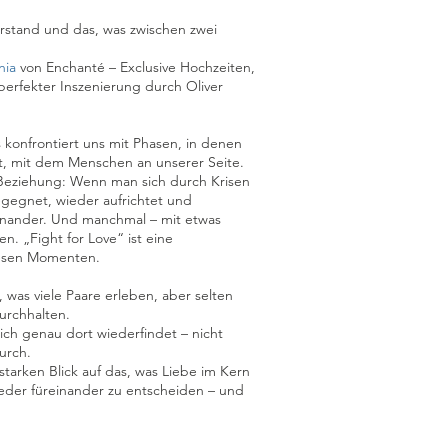
erstand und das, was zwischen zwei
nia
von Enchanté – Exclusive Hochzeiten,
rfekter Inszenierung durch Oliver
 konfrontiert uns mit Phasen, in denen
st, mit dem Menschen an unserer Seite.
 Beziehung: Wenn man sich durch Krisen
egegnet, wieder aufrichtet und
nander. Und manchmal – mit etwas
. „Fight for Love“ ist eine
iesen Momenten.
s, was viele Paare erleben, aber selten
urchhalten.
ich genau dort wiederfindet – nicht
urch.
starken Blick auf das, was Liebe im Kern
ieder füreinander zu entscheiden – und