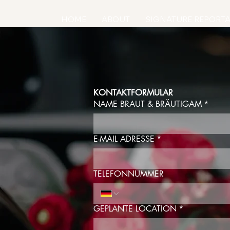
HOME
ABOUT
SIGNATURE REPORT
KONTAKTFORMULAR
NAME BRAUT & BRÄUTIGAM
*
E-MAIL ADRESSE
*
TELEFONNUMMER
GEPLANTE LOCATION
*