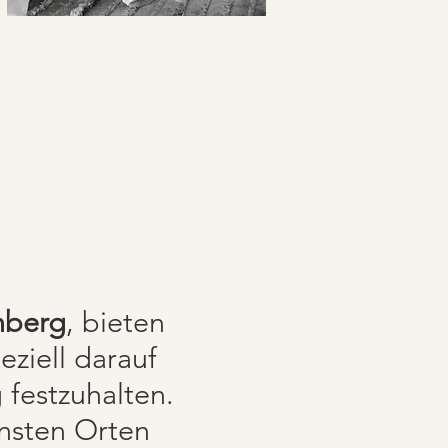
nberg
, bieten
ziell darauf
 festzuhalten.
önsten Orten