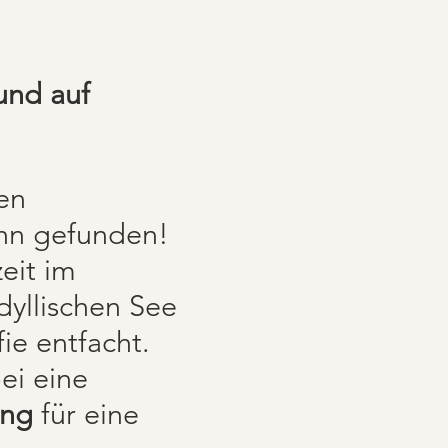
und auf
en
ihn gefunden!
eit im
dyllischen See
ie entfacht.
ei eine
ung
für eine