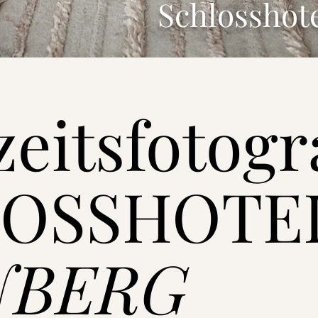
Schlosshot
eitsfotogr
OSSHOTE
NBERG