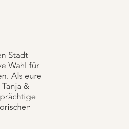
en Stadt
ve Wahl für
en. Als eure
 Tanja &
 prächtige
torischen