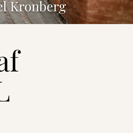
el Kronberg
af
L