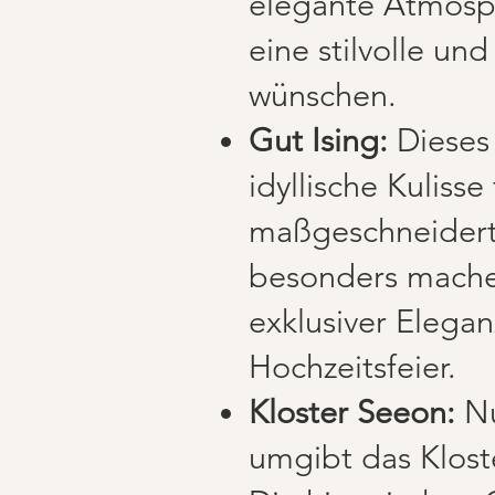
elegante Atmosphä
eine stilvolle un
wünschen.
Gut Ising:
Dieses 
idyllische Kulis
maßgeschneiderte
besonders mache
exklusiver Elegan
Hochzeitsfeier.
Kloster Seeon:
Nu
umgibt das Kloste