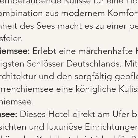
emberaubende Kulisse für eine Ho
ombination aus modernem Komfor
nheit des Sees macht es zu einer p
feier.
iemsee:
Erlebt eine märchenhafte H
igsten Schlösser Deutschlands. Mit
rchitektur und den sorgfältig gepf
rrenchiemsee eine königliche Kulis
hiemsee.
msee:
Dieses Hotel direkt am Ufer b
sichten und luxuriöse Einrichtunge