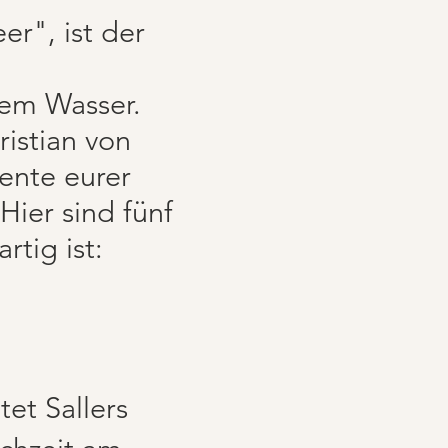
r", ist der
em Wasser.
ristian von
ente eurer
Hier sind fünf
rtig ist:
et Sallers