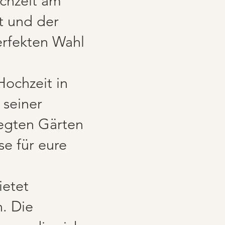
chzeit am
t und der
erfekten Wahl
ochzeit in
 seiner
legten Gärten
se für eure
ietet
n. Die