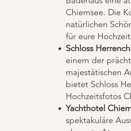
Badehaus eine at
Chiemsee. Die K
natürlichen Schö
für eure Hochzeits
Schloss Herrench
einem der prächt
majestätischen A
bietet Schloss He
Hochzeitsfotos C
Yachthotel Chie
spektakuläre Aus