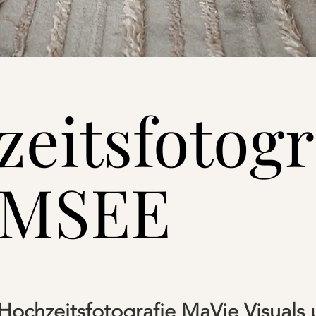
eitsfotogr
EMSEE
ochzeitsfotografie MaVie Visuals 