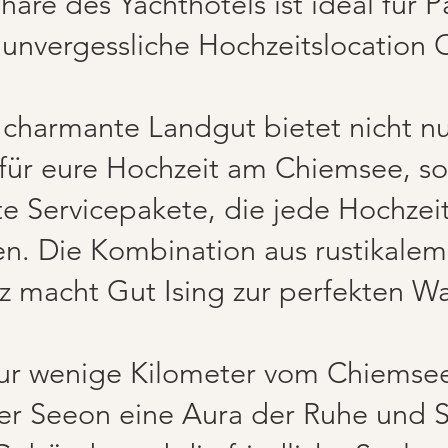
re des Yachthotels ist ideal für Pa
d unvergessliche Hochzeitslocation
charmante Landgut bietet nicht nu
se für eure Hochzeit am Chiemsee, 
 Servicepakete, die jede Hochzeit
n. Die Kombination aus rustikale
z macht Gut Ising zur perfekten Wa
r wenige Kilometer vom Chiemsee 
r Seeon eine Aura der Ruhe und Spi