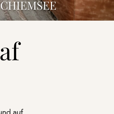
CHIEMSEE
af
und auf