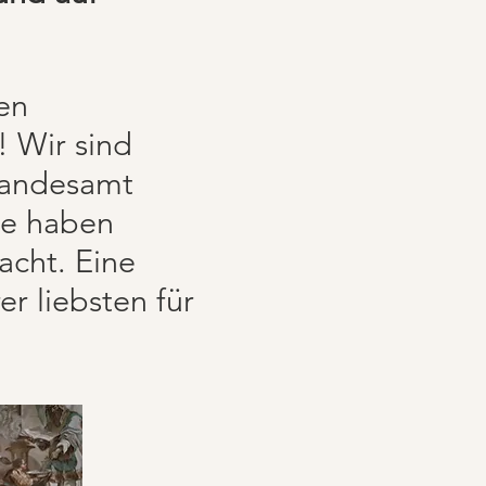
en
! Wir sind
Standesamt
ee haben
acht. Eine
r liebsten für