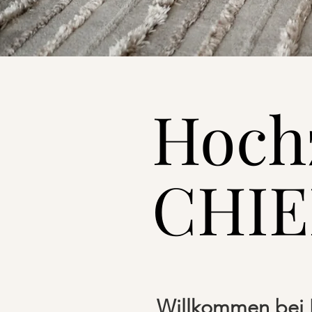
Hochz
CHI
Willkommen bei H