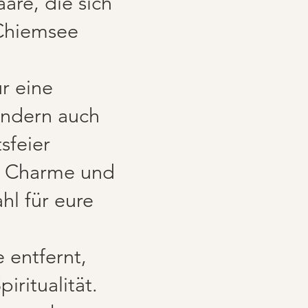
are, die sich
 Chiemsee
r eine
sondern auch
sfeier
m Charme und
hl für eure
entfernt,
ritualität.