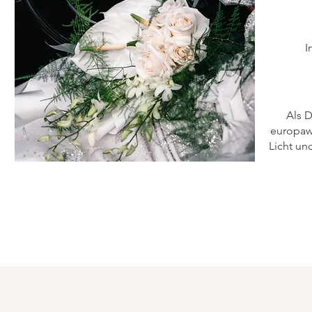
I
Als D
europawe
Licht un