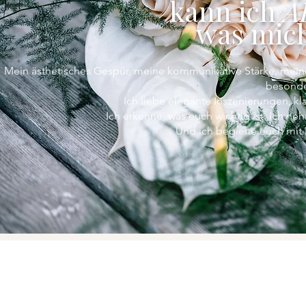
kann ich
A
was mic
Mein ästhetisches Gespür, meine kommunikative Stärke, meine 
besonde
Ich liebe elegante Inszenierungen, kla
Ich erkenne, was euch wichtig ist. Ich neh
Und ich begleite euch mit 