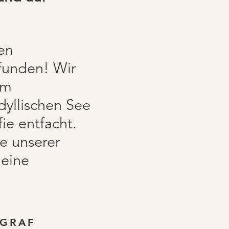
en
efunden! Wir
im
dyllischen See
ie entfacht.
ne unserer
 eine
OGRAF