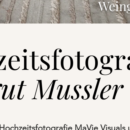
Wein
eitsfotogr
ut Mussler
ochzeitsfotografie MaVie Visuals 