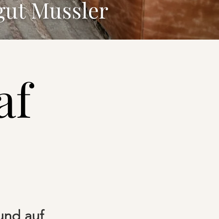
gut Mussler
af
und auf