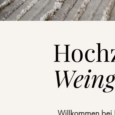
Hochz
Weing
Willkommen bei H