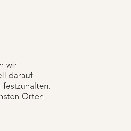
n wir
ll darauf
 festzuhalten.
önsten Orten